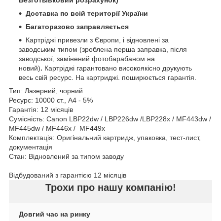
Доставка по всій території України
Багаторазово заправляється
Картріджі привезли з Європи, і відновлені за
заводським типом (зроблена перша заправка, після
заводської, замінений фотобарабаном на
новий)
.
Картріджі гарантовано високоякісно друкують
весь свій ресурс. На картриджі. поширюється гарантія.
Тип: Лазерний, чорний
Ресурс: 10000 ст., А4 - 5%
Гарантія: 12 місяців
Сумісність: Canon LBP22dw / LBP226dw /LBP228x / MF443dw /
MF445dw / MF446x / MF449x
Комплектація: Оригінальний картридж, упаковка, тест-лист,
документація
Стан: Відновлений за типом заводу
Відбудований з гарантією 12 місяців
Трохи про нашу компанію!
Довгий час на ринку