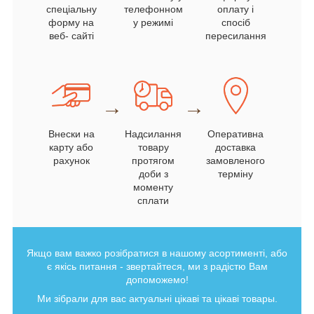
спеціальну
телефонном
оплату і
форму на
у режимі
спосіб
веб- сайті
пересилання
→
→
Внески на
Надсилання
Оперативна
карту або
товару
доставка
рахунок
протягом
замовленого
доби з
терміну
моменту
сплати
Якщо вам важко розібратися в нашому асортименті, або
є якісь питання - звертайтеся, ми з радістю Вам
допоможемо!
Ми зібрали для вас актуальні цікаві та цікаві товары.