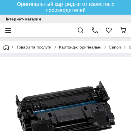
Оригинальный картриджи от известных
производителей
Інтернет-магазин
Товари та послуги
Картриджі оригінальні
Canon
К