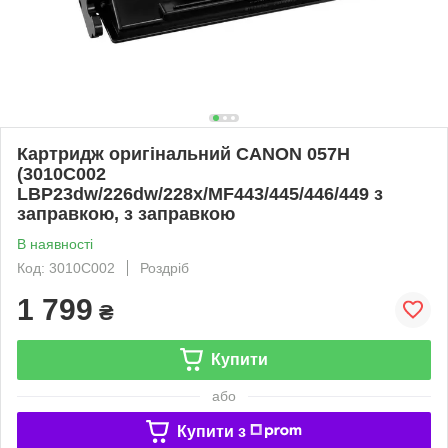
Картридж оригінальний CANON 057H
(3010C002
LBP23dw/226dw/228x/MF443/445/446/449 з
заправкою, з заправкою
В наявності
Код: 3010C002
Роздріб
1 799
₴
Купити
або
Купити з