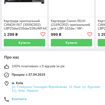
Картридж оригінальний
Картридж Canon 051H
Карт
CANON 057 (3009C002)
(2169C002) оригінальний
CAN
LBP23dw/226dw/228x/MF443/445/446/449
для LBP-162dw / MF-
LBP
з заправкою, з заправкою
264DW / MF-267dw / MF-
із з
1 299
999
1 2
₴
₴
269
Купити
Купити
Про нас
100% позитивних з 9 відгуків за рік
Працює з 27.04.2015
м. Київ
ул. Генерала Геннадия Воробьйова, 11 (быв. ул. Курская,
11), Київ, Україна
Контакти