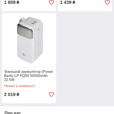
1 859
1 439
₴
₴
Зовнішній акумулятор (Power
Bank) LP PQ50 50000mAh
22.5W
Немає в наявності
2 019
₴
Про нас