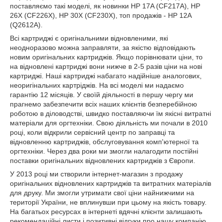
поставляємо такі моделі, як новинки HP 17A (CF217A), HP
26X (CF226X), HP 30X (CF230X), топ продажів - HP 12A
(Q2612A).
Всі картриджі є оригінальними відновленими, які
неодноразово можна заправляти, за якістю відповідають
новим оригінальних картриджів. Якщо порівнювати ціни, то
на відновлені картриджі вони нижче в 2-5 разів ціни на нові
картриджі. Наші картриджі набагато надійніше аналогових,
неоригінальних картріджів. На всі моделі ми надаємо
гарантію 12 місяців. У своїй діяльності в першу чергу ми
прагнемо забезпечити всіх наших клієнтів безперебійною
роботою в діловодстві, швидко поставляючи їм якісні витратні
матеріали для оргтехніки. Свою діяльність ми почали в 2010
році, коли відкрили сервісний центр по заправці та
відновленню картриджів, обслуговування комп'ютерної та
оргтехніки. Через два роки ми змогли налагодити постійні
поставки оригінальних відновлених картриджів з Європи.
У 2013 році ми створили інтернет-магазин з продажу
оригінальних відновлених картриджів та витратних матеріалів
для друку. Ми змогли утримати свої ціни найнижчими на
території України, не вплинувши при цьому на якість товару.
На багатьох ресурсах в інтернеті вдячні клієнти залишають
рекомендаційні листи і позитивні відгуки про нашу компанію.