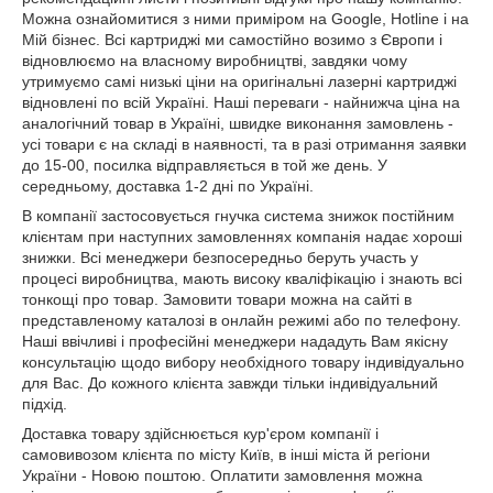
Можна ознайомитися з ними приміром на Google, Hotline і на
Мій бізнес. Всі картриджі ми самостійно возимо з Європи і
відновлюємо на власному виробництві, завдяки чому
утримуємо самі низькі ціни на оригінальні лазерні картриджі
відновлені по всій Україні. Наші переваги - найнижча ціна на
аналогічний товар в Україні, швидке виконання замовлень -
усі товари є на складі в наявності, та в разі отримання заявки
до 15-00, посилка відправляється в той же день. У
середньому, доставка 1-2 дні по Україні.
В компанії застосовується гнучка система знижок постійним
клієнтам при наступних замовленнях компанія надає хороші
знижки. Всі менеджери безпосередньо беруть участь у
процесі виробництва, мають високу кваліфікацію і знають всі
тонкощі про товар. Замовити товари можна на сайті в
представленому каталозі в онлайн режимі або по телефону.
Наші ввічливі і професійні менеджери нададуть Вам якісну
консультацію щодо вибору необхідного товару індивідуально
для Вас. До кожного клієнта завжди тільки індивідуальний
підхід.
Доставка товару здійснюється кур'єром компанії і
самовивозом клієнта по місту Київ, в інші міста й регіони
України - Новою поштою. Оплатити замовлення можна