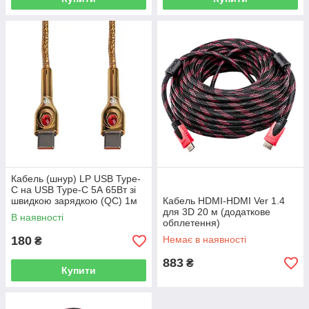
Кабель (шнур) LP USB Type-
C на USB Type-C 5А 65Вт зі
швидкою зарядкою (QC) 1м
Кабель HDMI-HDMI Ver 1.4
C651MС
для 3D 20 м (додаткове
В наявності
обплетення)
180
Немає в наявності
₴
883
₴
Купити