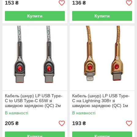
153
136
₴
₴
Купити
Купити
Кабель (шнур) LP USB Type-
Кабель (шнур) LP USB Type-
C to USB Type-C 65W зі
C на Lightning 30Вт зі
швидкою зарядкою (QC) 2м
швидкою зарядкою (QC) 1м
C652MC
C301ML
В наявності
В наявності
205
193
₴
₴
Купити
Купити