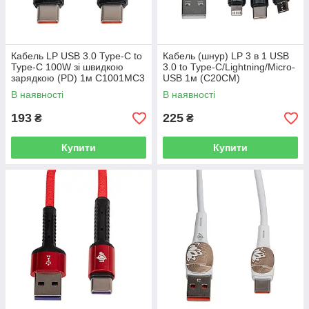
Кабель LP USB 3.0 Type-C to
Кабель (шнур) LP 3 в 1 USB
Type-C 100W зі швидкою
3.0 to Type-C/Lightning/Micro-
зарядкою (PD) 1м C1001MC3
USB 1м (C20CM)
В наявності
В наявності
193
225
₴
₴
Купити
Купити