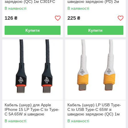
зарядкою (QC) 1м C301FC
швидкою зарядкою (PD) 2м
C1001MC
В наявності
В наявності
126
225
₴
₴
Купити
Купити
Кабель (шнур) для Apple
Кабель (шнур) LP USB Type-
IPhone 15 LP Type-C to Type-
C to USB Type-C 65W зі
C 5A 65W зі швидкою
швидкою зарядкою (QC) 1м
зарядкою (QC) 1м C201MCI
C651MC2
В наявності
В наявності