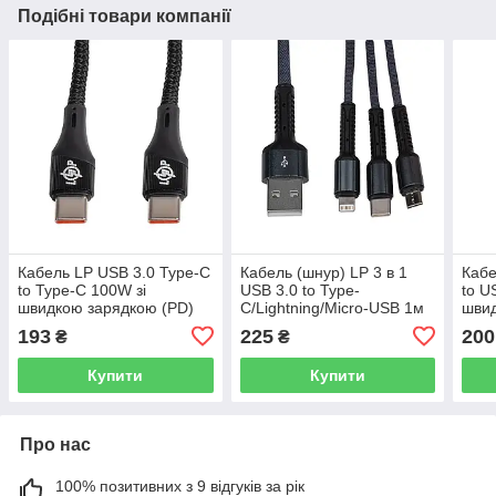
Подібні товари компанії
Кабель LP USB 3.0 Type-C
Кабель (шнур) LP 3 в 1
Кабе
to Type-C 100W зі
USB 3.0 to Type-
to U
швидкою зарядкою (PD)
C/Lightning/Micro-USB 1м
швид
1м C1001MC3
(C20CM)
1м 
193
225
200
₴
₴
Купити
Купити
Про нас
100% позитивних з 9 відгуків за рік