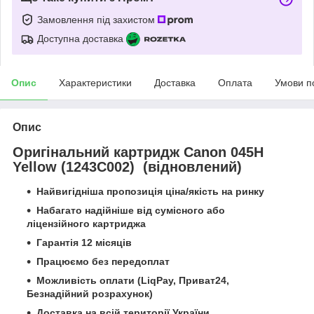
Замовлення під захистом
Доступна доставка
Опис
Характеристики
Доставка
Оплата
Умови п
Опис
Оригінальний картридж Canon 045H
Yellow (1243C002) (відновлений)
Найвигідніша пропозиція ціна/якість на ринку
Набагато надійніше від сумісного або
ліцензійного картриджа
Гарантія 12 місяців
Працюємо без передоплат
Можливість оплати (LiqPay, Приват24,
Безнадійний розрахунок)
Доставка на всій території України