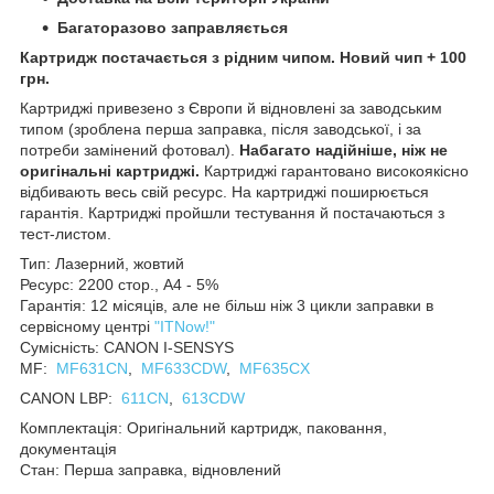
Багаторазово заправляється
Картридж постачається з рідним чипом. Новий чип + 100
грн.
Картриджі привезено з Європи й відновлені за заводським
типом (зроблена перша заправка, після заводської, і за
потреби замінений фотовал).
Набагато надійніше, ніж не
оригінальні картриджі.
Картриджі гарантовано високоякісно
відбивають весь свій ресурс. На картриджі поширюється
гарантія. Картриджі пройшли тестування й постачаються з
тест-листом.
Тип: Лазерний, жовтий
Ресурс: 2200 стор., А4 - 5%
Гарантія: 12 місяців, але не більш ніж 3 цикли заправки в
сервісному центрі
"ITNow!"
Сумісність: CANON I-SENSYS
MF:
MF631CN
,
MF633CDW
,
MF635CX
CANON LBP:
611CN
,
613CDW
Комплектація: Оригінальний картридж, паковання,
документація
Стан: Перша заправка, відновлений