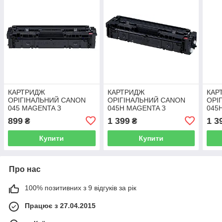
КАРТРИДЖ
КАРТРИДЖ
КАР
ОРІГІНАЛЬНИЙ CANON
ОРІГІНАЛЬНИЙ CANON
ОРІ
045 MAGENTA З
045H MAGENTA З
045
ЗАПРОБОКИЙ
ЗАПРОБОКИЙ
ЗАП
899
1 399
1 3
₴
₴
Купити
Купити
Про нас
100% позитивних з 9 відгуків за рік
Працює з 27.04.2015