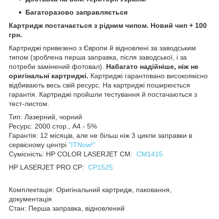
Багаторазово заправляється
Картридж постачається з рідним чипом. Новий чип + 100
грн.
Картриджі привезено з Європи й відновлені за заводським
типом (зроблена перша заправка, після заводської, і за
потреби замінений фотовал).
Набагато надійніше, ніж не
оригінальні картриджі.
Картриджі гарантовано високоякісно
відбивають весь свій ресурс. На картриджі поширюється
гарантія. Картриджі пройшли тестування й постачаються з
тест-листом.
Тип: Лазерний, чорний
Ресурс: 2000 стор., А4 - 5%
Гарантія: 12 місяців, але не більш ніж 3 цикли заправки в
сервісному центрі
"ITNow!"
Сумісність: HP COLOR LASERJET CM:
CM1415
HP LASERJET PRO CP:
CP1525
Комплектація: Оригінальний картридж, паковання,
документація
Стан: Перша заправка, відновлений