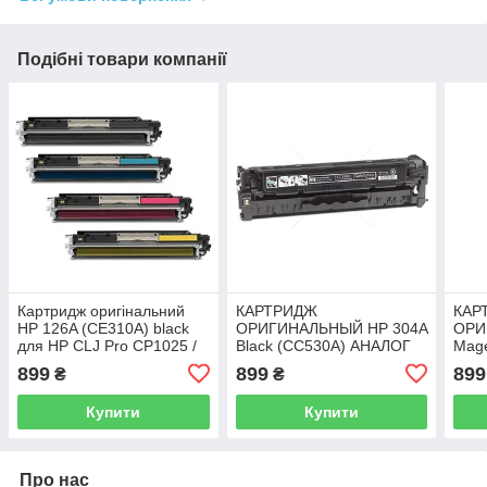
Подібні товари компанії
Картридж оригінальний
КАРТРИДЖ
КАР
HP 126A (CE310A) black
ОРИГИНАЛЬНЫЙ HP 304A
ОРИ
для HP CLJ Pro CP1025 /
Black (CC530A) АНАЛОГ
Mage
M175 із заправкою
(CANON 718) С
АНА
899
899
899
₴
₴
ЗАПРАВКОЙ
ЗАП
Купити
Купити
Про нас