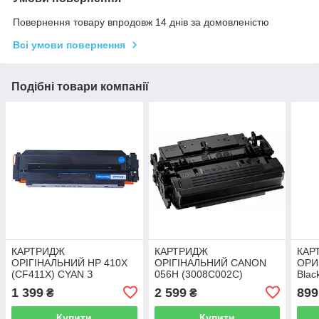
Повернення товару впродовж 14 днів за домовленістю
Всі умови повернення
Подібні товари компанії
КАРТРИДЖ
КАРТРИДЖ
КАР
ОРІГІНАЛЬНИЙ HP 410X
ОРІГІНАЛЬНИЙ CANON
ОРИ
(CF411X) CYAN З
056H (3008C002С)
Blac
ЗАПРЯКОЇ
АНАЛОГ HP 89X З
анал
1 399
2 599
899
₴
₴
ЗАПРАВКОЮ
ЗАП
Купити
Купити