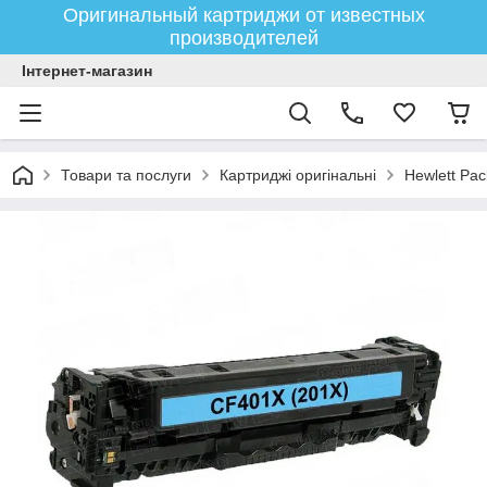
Оригинальный картриджи от известных
производителей
Інтернет-магазин
Товари та послуги
Картриджі оригінальні
Hewlett Pac