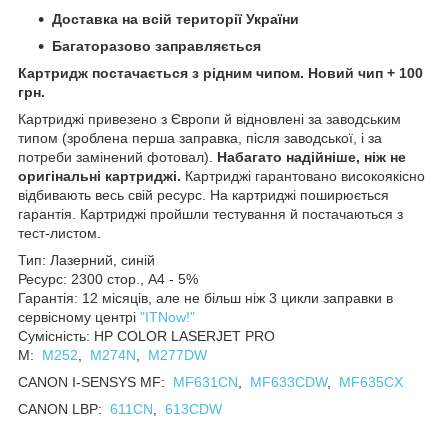
Доставка на всій території України
Багаторазово заправляється
Картридж постачається з рідним чипом. Новий чип + 100
грн.
Картриджі привезено з Європи й відновлені за заводським
типом (зроблена перша заправка, після заводської, і за
потреби замінений фотовал).
Набагато надійніше, ніж не
оригінальні картриджі.
Картриджі гарантовано високоякісно
відбивають весь свій ресурс. На картриджі поширюється
гарантія. Картриджі пройшли тестування й постачаються з
тест-листом.
Тип: Лазерний, синій
Ресурс: 2300 стор., А4 - 5%
Гарантія: 12 місяців, але не більш ніж 3 цикли заправки в
сервісному центрі
"ITNow!"
Сумісність: HP COLOR LASERJET PRO
M:
M252
,
M274N
,
M277DW
CANON I-SENSYS MF:
MF631CN
,
MF633CDW
,
MF635CX
CANON LBP:
611CN
,
613CDW