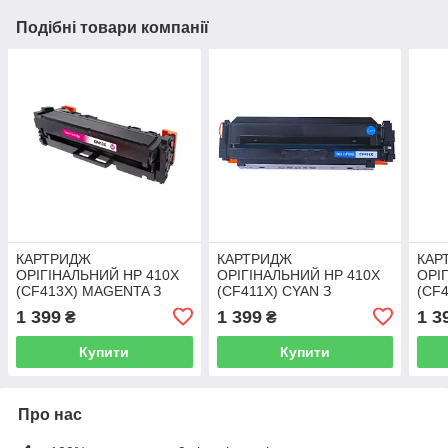
Подібні товари компанії
КАРТРИДЖ
КАРТРИДЖ
КАР
ОРІГІНАЛЬНИЙ HP 410X
ОРІГІНАЛЬНИЙ HP 410X
ОРІ
(CF413X) MAGENTA З
(CF411X) CYAN З
(CF
ЗАПРЯВКОЮ
ЗАПРЯКОЇ
ЗАП
1 399
1 399
1 3
₴
₴
Купити
Купити
Про нас