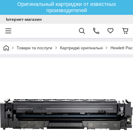
Оригинальный картриджи от известных
производителей
Інтернет-магазин
Товари та послуги
Картриджі оригінальні
Hewlett Pac