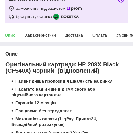
Замовлення під захистом
Доступна доставка
Опис
Характеристики
Доставка
Оплата
Умови п
Опис
Оригінальний картридж HP 203X Black
(CF540X) чорний (відновлений)
Найвигідніша пропозиція ціна/якість на ринку
Набагато надійніше від сумісного або
ліцензійного картриджа
Гарантія 12 місяців
Працюємо без передоплат
Можливість оплати (LiqPay, Приват24,
Безнадійний розрахунок)
Доставка на всій території України