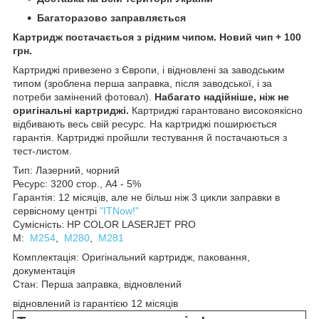
Багаторазово заправляється
Картридж постачається з рідним чипом. Новий чип + 100
грн.
Картриджі привезено з Європи, і відновлені за заводським
типом (зроблена перша заправка, після заводської, і за
потреби замінений фотовал).
Набагато надійніше, ніж не
оригінальні картриджі.
Картриджі гарантовано високоякісно
відбивають весь свій ресурс. На картриджі поширюється
гарантія. Картриджі пройшли тестування й постачаються з
тест-листом.
Тип: Лазерний, чорний
Ресурс: 3200 стор., А4 - 5%
Гарантія: 12 місяців, але не більш ніж 3 цикли заправки в
сервісному центрі
"ITNow!"
Сумісність: HP COLOR LASERJET PRO
M:
M254
,
M280
,
M281
Комплектація: Оригінальний картридж, паковання,
документація
Стан: Перша заправка, відновлений
відновлений із гарантією 12 місяців