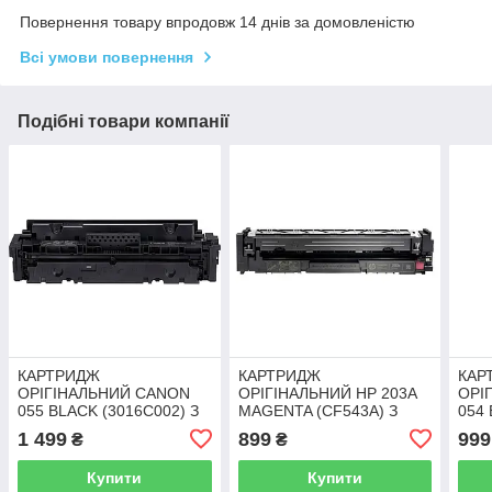
Повернення товару впродовж 14 днів за домовленістю
Всі умови повернення
Подібні товари компанії
КАРТРИДЖ
КАРТРИДЖ
КАР
ОРІГІНАЛЬНИЙ CANON
ОРІГІНАЛЬНИЙ HP 203A
ОРІ
055 BLACK (3016C002) З
MAGENTA (CF543A) З
054 
ЗАПРЯМИКОМ
ЗАПРЯКОЇ
ЗАП
1 499
899
999
₴
₴
Купити
Купити