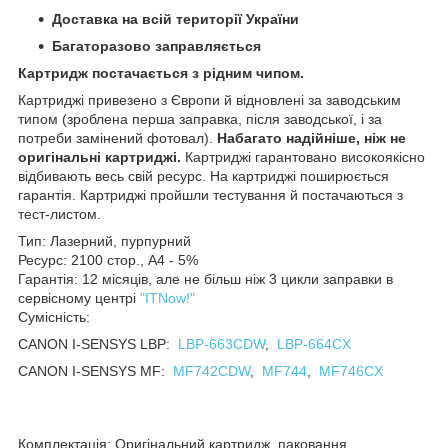
Доставка на всій території України
Багаторазово заправляється
Картридж постачається з рідним чипом.
Картриджі привезено з Європи й відновлені за заводським
типом (зроблена перша заправка, після заводської, і за
потреби замінений фотовал).
Набагато надійніше, ніж не
оригінальні картриджі.
Картриджі гарантовано високоякісно
відбивають весь свій ресурс. На картриджі поширюється
гарантія. Картриджі пройшли тестування й постачаються з
тест-листом.
Тип: Лазерний, пурпурний
Ресурс: 2100 стор., А4 - 5%
Гарантія: 12 місяців, але не більш ніж 3 цикли заправки в
сервісному центрі
"ITNow!"
Сумісність:
CANON I-SENSYS LBP:
LBP-663CDW
,
LBP-664CX
CANON I-SENSYS MF:
MF742CDW
,
MF744
,
MF746CX
Комплектація: Оригінальний картридж, паковання,