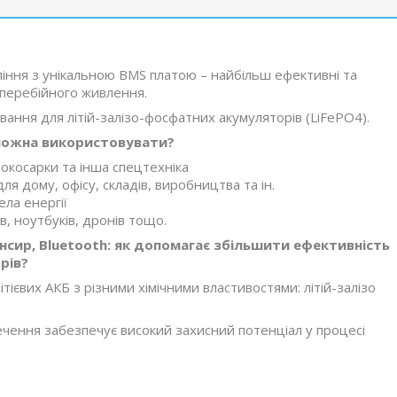
ління з унікальною BMS платою – найбільш ефективні та
зперебійного живлення.
ання для літій-залізо-фосфатних акумуляторів (LiFePO4).
х можна використовувати?
окосарки та інша спецтехніка
 дому, офісу, складів, виробництва та ін.
ела енергії
в, ноутбуків, дронів тощо.
нсир, Bluetooth: як допомагає збільшити ефективність
рів?
ієвих АКБ з різними хімічними властивостями: літій-залізо
чення забезпечує високий захисний потенціал у процесі