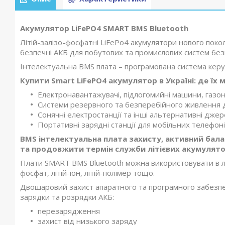
Акумулятор LiFePO4 SMART BMS Bluetooth
Літій-залізо-фосфатні LiFePo4 акумулятори нового поко
безпечні АКБ для побутових та промислових систем бе
Інтелектуальна BMS плата – програмована система керув
Купити Smart LiFePO4 акумулятор в Україні: де ї
Електронавантажувачі, підлогомийні машини, газон
Системи резервного та безперебійного живлення для
Сонячні електростанції та інші альтернативні джер
Портативні зарядні станції для мобільних телефоні
BMS інтелектуальна плата захисту, активний бала
та продовжити термін служби літієвих акумулято
Плати SMART BMS Bluetooth можна використовувати в літ
фосфат, літій-іон, літій-полімер тощо.
Двошаровий захист апаратного та програмного забезпе
зарядки та розрядки АКБ:
перезарядження
захист від низького заряду