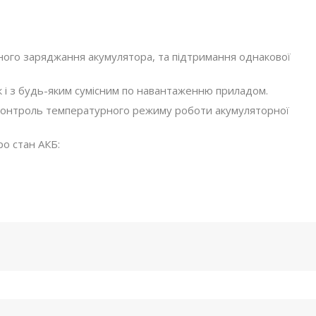
ного заряджання акумулятора, та підтримання однакової
к і з будь-яким сумісним по навантаженню приладом.
 контроль температурного режиму роботи акумуляторної
ро стан АКБ: