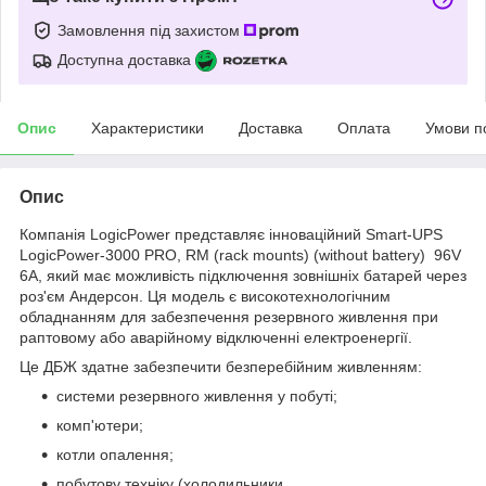
Замовлення під захистом
Доступна доставка
Опис
Характеристики
Доставка
Оплата
Умови п
Опис
Компанія LogicPower представляє інноваційний Smart-UPS
LogicPower-3000 PRO, RM (rack mounts) (without battery) 96V
6A, який має можливість підключення зовнішніх батарей через
роз'єм Андерсон. Ця модель є високотехнологічним
обладнанням для забезпечення резервного живлення при
раптовому або аварійному відключенні електроенергії.
Це ДБЖ здатне забезпечити безперебійним живленням:
системи резервного живлення у побуті;
комп'ютери;
котли опалення;
побутову техніку (холодильники,