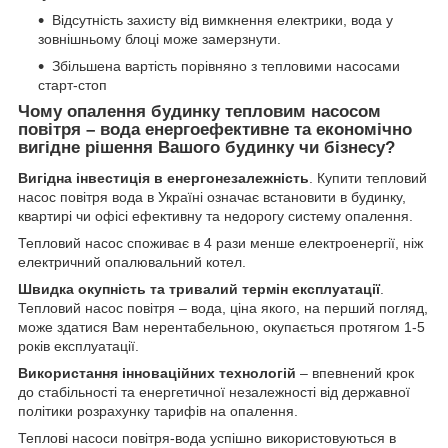
Відсутність захисту від вимкнення електрики, вода у
зовнішньому блоці може замерзнути.
Збільшена вартість порівняно з тепловими насосами
старт-стоп
Чому опалення будинку тепловим насосом
повітря – вода енергоефективне та економічно
вигідне рішення Вашого будинку чи бізнесу?
Вигідна інвестиція в енергонезалежність
. Купити тепловий
насос повітря вода в Україні означає встановити в будинку,
квартирі чи офісі ефективну та недорогу систему опалення.
Тепловий насос споживає в 4 рази менше електроенергії, ніж
електричний опалювальний котел.
Швидка окупність та тривалий термін експлуатації
.
Тепловий насос повітря – вода, ціна якого, на перший погляд,
може здатися Вам нерентабельною, окупається протягом 1-5
років експлуатації.
Використання інноваційних технологій
– впевнений крок
до стабільності та енергетичної незалежності від державної
політики розрахунку тарифів на опалення.
Теплові насоси повітря-вода успішно використовуються в