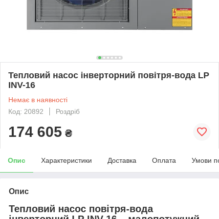
Тепловий насос інверторний повітря-вода LP
INV-16
Немає в наявності
Код: 20892
Роздріб
174 605
₴
Опис
Характеристики
Доставка
Оплата
Умови п
Опис
Тепловий насос повітря-вода
інверторний LP INV-16 – малопотужний