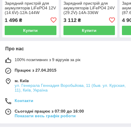
Зарядний пристрій для
Зарядний пристрій для
Заря
акумуляторів LiFePO4 12V
акумуляторів LiFePO4 24V
акум
(14.6V)-12A-144W
(29.2V)-14A-336W
(87.
1 496
3 112
4 9
₴
₴
Купити
Купити
Про нас
100% позитивних з 9 відгуків за рік
Працює з 27.04.2015
м. Київ
ул. Генерала Геннадия Воробьйова, 11 (быв. ул. Курская,
11), Київ, Україна
Контакти
Сьогодні працює з 07:00 до 16:00
Показати весь графік роботи