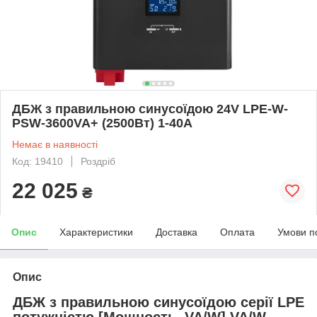
ДБЖ з правильною синусоїдою 24V LPE-W-
PSW-3600VA+ (2500Вт) 1-40A
Немає в наявності
Код: 19410
Роздріб
22 025
₴
Опис
Характеристики
Доставка
Оплата
Умови п
Опис
ДБЖ з правильною синусоїдою серії LPE
потужністю [Мощность, VA/W] VA/W