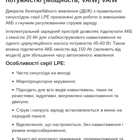
Джерела безперебійного живлення (ДБЖ) з правильною
синусоїдою серії LPE призначені для роботи із зовнішніми
АКБ з гнучким регулюванням струмів заряду.
Інтелектуальний зарядний пристрій дозволяє підключати АКБ
з ємністю 20 Ah для слабкострумового навантаження як
одного циркуляційного насоса потужністю 45-60 Вт. Також
можна підключити АКБ ємністю від 150 Ah (залежить від
моделі) для збільшення часу автономного живлення.
Особливості серії LPE:
Чиста синусоїда на виході;
Мікропроцесорне керування;
Підходить для всіх видів навантажень, таких як
резистивні, індуктивні, випрямлені навантаження та
двигуни;
Струм і напруга заряду встановлюються в меню на
передній панелі;
Відключення, що настроюється, без навантаження і
режим енергозбереження;
Захист від короткого замикання, перевантаження та