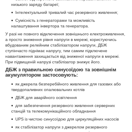
низького заряду батареї;
Інтелектуальний тривалий час резервного живлення;
Сумісність з генераторами та можливість
налаштування інвертора та генератора.
У разі не повного відключення зовнішнього електроживлення,
а просто зниження рівня напруги в мережі, користуючись
вбудованим релейним стабілізатором напруги, ДБЖ
ступінчасто піднімає напругу, тим самим підключене
навантаження захищається від зниженої напруги в мережі.
При підвищеній напрузі стабілізатор знижує його.
ДБЖ з правильною синусоїдою та зовнішнім
акумулятором застосовують:
як джерела безперебійного живлення для газових або
твердопаливних опалювальних котлів
ДБЖ для аварійного освітлення
для забезпечення резервного живлення серверних
станцій та телекомунікаційного обладнання
UPS із чистою синусоїдою для циркуляційних насосів
як стабілізатор напруги з джерелом резервного