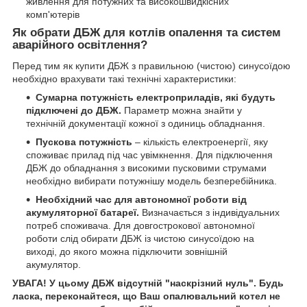
живлення для потужних та високошвидкісних
комп'ютерів
Як обрати ДБЖ для котлів опалення та систем
аварійного освітлення?
Перед тим як купити ДБЖ з правильною (чистою) синусоїдою
необхідно врахувати такі технічні характеристики:
Сумарна потужність електроприладів, які будуть
підключені до ДБЖ.
Параметр можна знайти у
технічній документації кожної з одиниць обладнання.
Пускова потужність
– кількість електроенергії, яку
споживає прилад під час увімкнення. Для підключення
ДБЖ до обладнання з високими пусковими струмами
необхідно вибирати потужнішу модель безперебійника.
Необхідний час для автономної роботи від
акумуляторної батареї.
Визначається з індивідуальних
потреб споживача. Для довгострокової автономної
роботи слід обирати ДБЖ із чистою синусоїдою на
виході, до якого можна підключити зовнішній
акумулятор.
УВАГА! У цьому ДБЖ відсутній "наскрізний нуль". Будь
ласка, переконайтеся, що Ваш опалювальний котел не