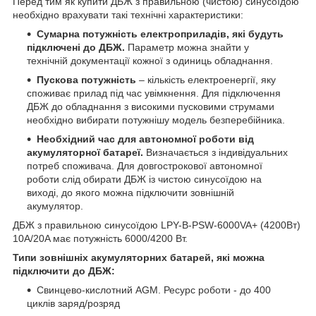
Перед тим як купити ДБЖ з правильною (чистою) синусоїдою
необхідно врахувати такі технічні характеристики:
Сумарна потужність електроприладів, які будуть
підключені до ДБЖ.
Параметр можна знайти у
технічній документації кожної з одиниць обладнання.
Пускова потужність
– кількість електроенергії, яку
споживає прилад під час увімкнення. Для підключення
ДБЖ до обладнання з високими пусковими струмами
необхідно вибирати потужнішу модель безперебійника.
Необхідний час для автономної роботи від
акумуляторної батареї.
Визначається з індивідуальних
потреб споживача. Для довгострокової автономної
роботи слід обирати ДБЖ із чистою синусоїдою на
виході, до якого можна підключити зовнішній
акумулятор.
ДБЖ з правильною синусоїдою LPY-B-PSW-6000VA+ (4200Вт)
10A/20A має потужність 6000/4200 Вт.
Типи зовнішніх акумуляторних батарей, які можна
підключити до ДБЖ:
Свинцево-кислотний AGM. Ресурс роботи - до 400
циклів заряд/розряд