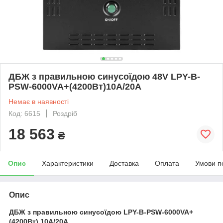
ДБЖ з правильною синусоїдою 48V LPY-B-
PSW-6000VA+(4200Вт)10A/20A
Немає в наявності
Код: 6615
Роздріб
18 563
₴
Опис
Характеристики
Доставка
Оплата
Умови п
Опис
ДБЖ з правильною синусоїдою LPY-B-PSW-6000VA+
(4200Вт) 10A/20A