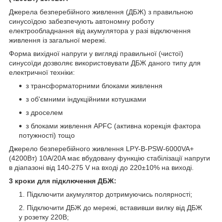
Джерела безперебійного живлення (ДБЖ) з правильною
синусоїдою забезпечують автономну роботу
електрообладнання від акумулятора у разі відключення
живлення із загальної мережі.
Форма вихідної напруги у вигляді правильної (чистої)
синусоїди дозволяє використовувати ДБЖ даного типу для
електричної техніки:
з трансформаторними блоками живлення
з об'ємними індукційними котушками
з дроселем
з блоками живлення APFC (активна корекція фактора
потужності) тощо
Джерело безперебійного живлення LPY-B-PSW-6000VA+
(4200Вт) 10A/20A має вбудовану функцію стабілізації напруги
в діапазоні від 140-275 V на вході до 220±10% на виході.
3 кроки для підключення ДБЖ:
Підключити акумулятор дотримуючись полярності;
Підключити ДБЖ до мережі, вставивши вилку від ДБЖ
у розетку 220В;