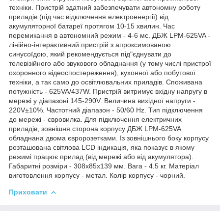
техніки. Пристрій здатний забезпечувати автономну роботу
приладів (під час відключення електроенергії) від
акумуляторної батареї протягом 10-15 хвилин. Час
перемикання в автономний режим - 4-6 мс. ДБЖ LPM-625VA -
лінійно-інтерактивний пристрій з апроксимованою
синусоїдою, який рекомендується під"єднувати до
телевізійного або звукового обладнання (у тому числі пристрої
охоронного відеоспостереження), кухонної або побутової
техніки, а так само до освітлювальних приладів. Споживана
потужність - 625VA/437W. Пристрій витримує вхідну напругу в
мережі у діапазоні 145-290V. Величина вихідної напруги -
220V±10%. Частотний діапазон - 50/60 Hz. Тип підключення
до мережі - євровилка. Для підключення електричних
приладів, зовнішня сторона корпусу ДБЖ LPM-625VA
обладнана двома євророзетками. Із зовнішнього боку корпусу
розташована світлова LCD індикація, яка показує в якому
режимі працює прилад (від мережі або від акумулятора).
Габаритні розміри - 308х85х139 мм. Вага - 4.5 кг. Матеріал
виготовлення корпусу - метал. Колір корпусу - чорний.
Приховати