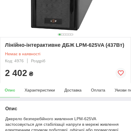
Лінійно-інтерактивне ДБЖ LPM-625VA (437Вт)
Немає в наявності
Код: 4976
Роздріб
2 402
₴
Опис
Характеристики
Доставка
Оплата
Умови п
Опис
Джерело безперебійного живлення LPM-625VA
застосовується для стабілізації напруги в мережі живлення
електричним струмом побутової, офісної або промислової