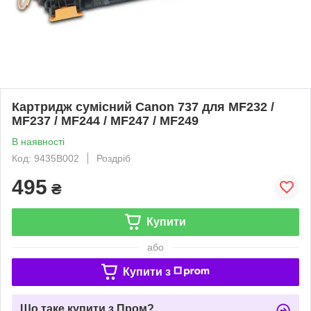
Картридж сумісний Canon 737 для MF232 /
MF237 / MF244 / MF247 / MF249
В наявності
Код: 9435B002
Роздріб
495
₴
Купити
або
Купити з
Що таке купити з Пром?