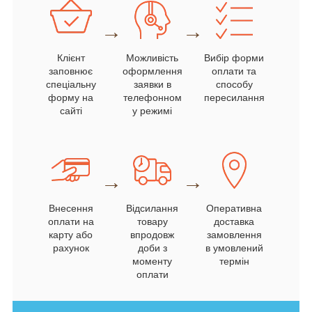
→
→
Клієнт
Можливість
Вибір форми
заповнює
оформлення
оплати та
спеціальну
заявки в
способу
форму на
телефонном
пересилання
сайті
у режимі
→
→
Внесення
Відсилання
Оперативна
оплати на
товару
доставка
карту або
впродовж
замовлення
рахунок
доби з
в умовлений
моменту
термін
оплати