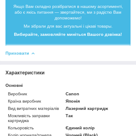
Якщо Вам складно розібратися в нашому асортименті,
або є якісь питання — звертайтеся, ми з радістю Вам
допоможемо!
Ми зібрали для вас актуальні і цікаві товары.
Вибирайте, замовляйте миніться Вашого дзвінка!
Приховати
Характеристики
Основні
Виробник
Canon
Країна виробник
Японія
Вид витратних матеріалів
Лазерний картридж
Можливість заправки
Так
картриджа
Кольоровість
Єдиний колір
Колір чорнила/тонера
Чорний (Black)