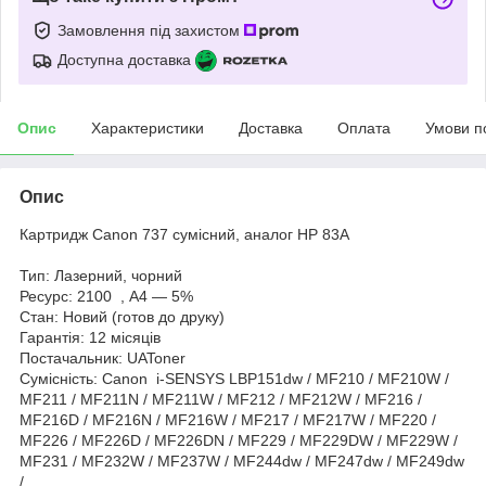
Замовлення під захистом
Доступна доставка
Опис
Характеристики
Доставка
Оплата
Умови п
Опис
Картридж Canon 737 сумісний, аналог HP 83A
Тип: Лазерний, чорний
Ресурс: 2100 , А4 — 5%
Стан: Новий (готов до друку)
Гарантія: 12 місяців
Постачальник: UAToner
Сумісність: Canon i-SENSYS LBP151dw / MF210 / MF210W /
MF211 / MF211N / MF211W / MF212 / MF212W / MF216 /
MF216D / MF216N / MF216W / MF217 / MF217W / MF220 /
MF226 / MF226D / MF226DN / MF229 / MF229DW / MF229W /
MF231 / MF232W / MF237W / MF244dw / MF247dw / MF249dw
/