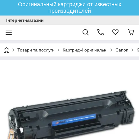
Оригинальный картриджи от известных
производителей
Інтернет-магазин
Товари та послуги
Картриджі оригінальні
Canon
К