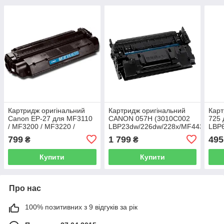
Картридж оригінальний
Картридж оригінальний
Карт
Canon EP-27 для MF3110
CANON 057H (3010C002
725 
/ MF3200 / MF3220 /
LBP23dw/226dw/228x/MF443/445/4
LBP6
MF3228 / MF3240 /
з заправкою, з заправкою
LBP
799
1 799
495
₴
₴
MF5600 / MF5630 /
MF5650
Купити
Купити
Про нас
100% позитивних з 9 відгуків за рік