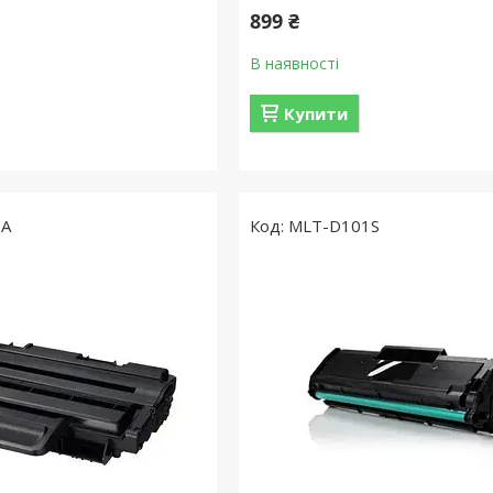
899 ₴
В наявності
Купити
0A
MLT-D101S