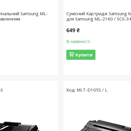
інальний Samsung ML-
Сумісний Картридж Samsung 
равленням
для Samsung ML-2160 / SCX-3
649 ₴
В наявності
Купити
4S
MLT-D105S / L