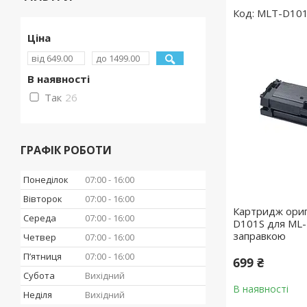
MLT-D10
Ціна
В наявності
Так
26
ГРАФІК РОБОТИ
Понеділок
07:00
16:00
Вівторок
07:00
16:00
Картридж ориг
Середа
07:00
16:00
D101S для ML-
заправкою
Четвер
07:00
16:00
Пʼятниця
07:00
16:00
699 ₴
Субота
Вихідний
В наявності
Неділя
Вихідний