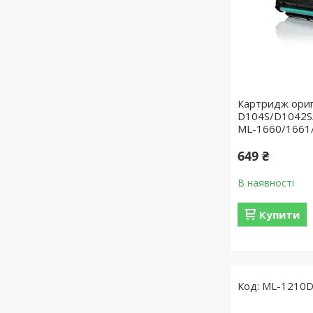
Картридж ори
D104S/D1042S
ML-1660/1661/
649 ₴
В наявності
Купити
ML-1210