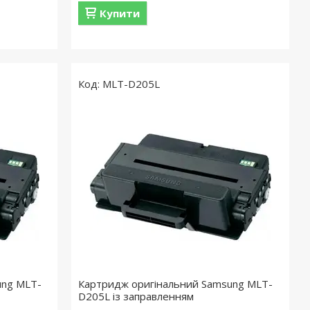
Купити
MLT-D205L
ung MLT-
Картридж оригінальний Samsung MLT-
D205L із заправленням