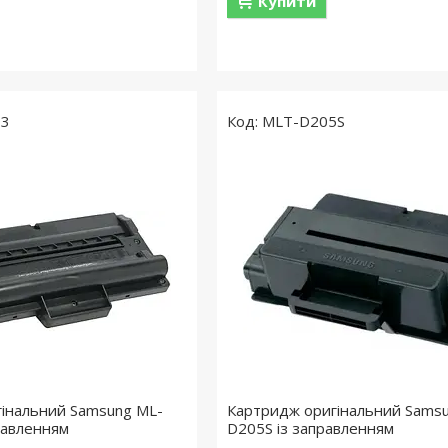
Купити
D3
MLT-D205S
інальний Samsung ML-
Картридж оригінальний Sams
равленням
D205S із заправленням