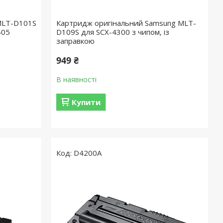
MLT-D101S
Картридж оригінальний Samsung MLT-
405
D109S для SCX-4300 з чипом, із
заправкою
949 ₴
В наявності
Купити
D4200A