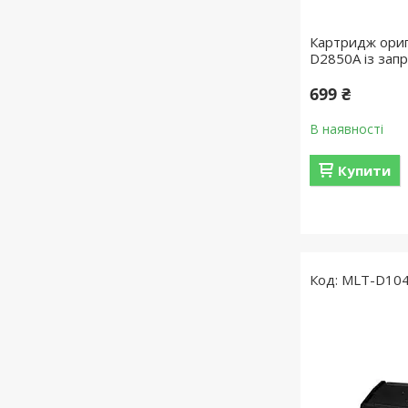
Картридж ориг
D2850A із зап
699 ₴
В наявності
Купити
MLT-D10