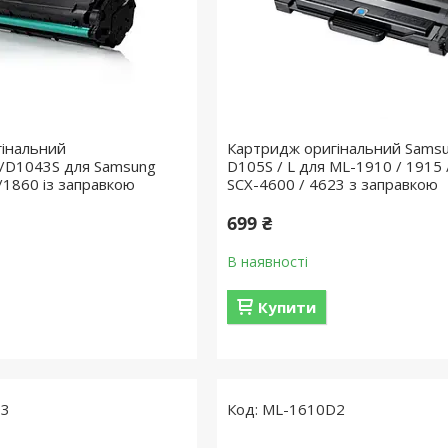
гінальний
Картридж оригінальний Sams
/D1043S для Samsung
D105S / L для ML-1910 / 1915 
1860 із заправкою
SCX-4600 / 4623 з заправкою
699 ₴
В наявності
Купити
D3
ML-1610D2