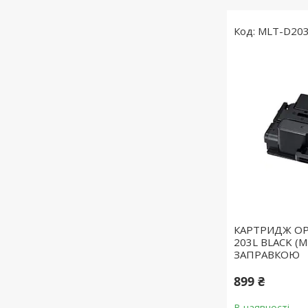
MLT-D20
КАРТРИДЖ О
203L BLACK (M
ЗАПРАВКОЮ
899 ₴
В наявності