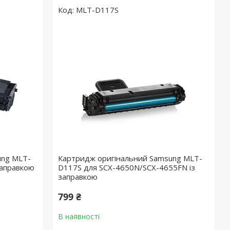
MLT-D117S
ung MLT-
Картридж оригінальний Samsung MLT-
заправкою
D117S для SCX-4650N/SCX-4655FN із
заправкою
799 ₴
В наявності