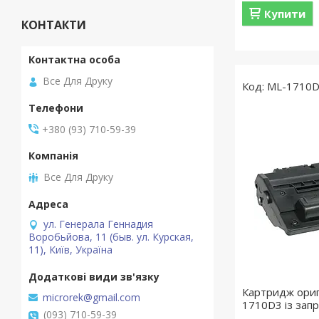
Купити
КОНТАКТИ
Все Для Друку
ML-1710
+380 (93) 710-59-39
Все Для Друку
ул. Генерала Геннадия
Воробьйова, 11 (быв. ул. Курская,
11), Київ, Україна
Картридж ориг
microrek@gmail.com
1710D3 із зап
(093) 710-59-39